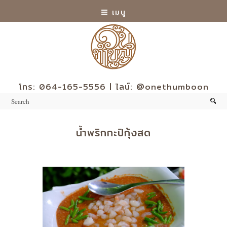
เมนู
โทร: 064-165-5556 | ไลน์: @onethumboon
น้ำพริกกะปิกุ้งสด